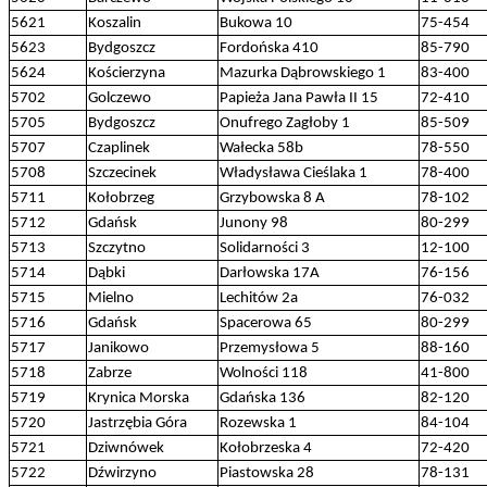
5621
Koszalin
Bukowa 10
75-454
5623
Bydgoszcz
Fordońska 410
85-790
5624
Kościerzyna
Mazurka Dąbrowskiego 1
83-400
5702
Golczewo
Papieża Jana Pawła II 15
72-410
5705
Bydgoszcz
Onufrego Zagłoby 1
85-509
5707
Czaplinek
Wałecka 58b
78-550
5708
Szczecinek
Władysława Cieślaka 1
78-400
5711
Kołobrzeg
Grzybowska 8 A
78-102
5712
Gdańsk
Junony 98
80-299
5713
Szczytno
Solidarności 3
12-100
5714
Dąbki
Darłowska 17A
76-156
5715
Mielno
Lechitów 2a
76-032
5716
Gdańsk
Spacerowa 65
80-299
5717
Janikowo
Przemysłowa 5
88-160
5718
Zabrze
Wolności 118
41-800
5719
Krynica Morska
Gdańska 136
82-120
5720
Jastrzębia Góra
Rozewska 1
84-104
5721
Dziwnówek
Kołobrzeska 4
72-420
5722
Dźwirzyno
Piastowska 28
78-131