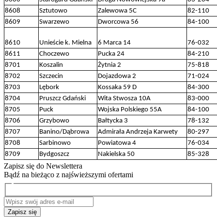
8608
Sztutowo
Zalewowa 5C
82-110
8609
Swarzewo
Dworcowa 56
84-100
8610
Unieście k. Mielna
6 Marca 14
76-032
8611
Choczewo
Pucka 24
84-210
8701
Koszalin
Żytnia 2
75-818
8702
Szczecin
Dojazdowa 2
71-024
8703
Lębork
Kossaka 59 D
84-300
8704
Pruszcz Gdański
Wita Stwosza 10A
83-000
8705
Puck
Wojska Polskiego 55A
84-100
8706
Grzybowo
Bałtycka 3
78-132
8707
Banino/Dąbrowa
Admirała Andrzeja Karwety
80-297
8708
Sarbinowo
Powiatowa 4
76-034
8709
Bydgoszcz
Nakielska 50
85-328
Zapisz się do Newslettera
Bądź na bieżąco z najświeższymi ofertami
Zapisz się