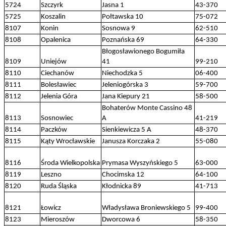
5724
Szczyrk
Jasna 1
43-370
5725
Koszalin
Połtawska 10
75-072
8107
Konin
Sosnowa 9
62-510
8108
Opalenica
Poznańska 69
64-330
Błogosławionego Bogumiła
8109
Uniejów
41
99-210
8110
Ciechanów
Niechodzka 5
06-400
8111
Bolesławiec
Jeleniogórska 3
59-700
8112
Jelenia Góra
Jana Kiepury 21
58-500
Bohaterów Monte Cassino 48
8113
Sosnowiec
A
41-219
8114
Paczków
Sienkiewicza 5 A
48-370
8115
Kąty Wrocławskie
Janusza Korczaka 2
55-080
8116
Środa Wielkopolska
Prymasa Wyszyńskiego 5
63-000
8119
Leszno
Chocimska 12
64-100
8120
Ruda Śląska
Kłodnicka 89
41-713
8121
Łowicz
Władysława Broniewskiego 5
99-400
8123
Mieroszów
Dworcowa 6
58-350