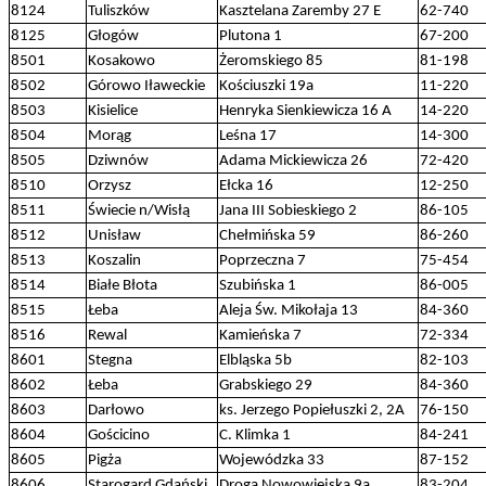
8124
Tuliszków
Kasztelana Zaremby 27 E
62-740
8125
Głogów
Plutona 1
67-200
8501
Kosakowo
Żeromskiego 85
81-198
8502
Górowo Iławeckie
Kościuszki 19a
11-220
8503
Kisielice
Henryka Sienkiewicza 16 A
14-220
8504
Morąg
Leśna 17
14-300
8505
Dziwnów
Adama Mickiewicza 26
72-420
8510
Orzysz
Ełcka 16
12-250
8511
Świecie n/Wisłą
Jana III Sobieskiego 2
86-105
8512
Unisław
Chełmińska 59
86-260
8513
Koszalin
Poprzeczna 7
75-454
8514
Białe Błota
Szubińska 1
86-005
8515
Łeba
Aleja Św. Mikołaja 13
84-360
8516
Rewal
Kamieńska 7
72-334
8601
Stegna
Elbląska 5b
82-103
8602
Łeba
Grabskiego 29
84-360
8603
Darłowo
ks. Jerzego Popiełuszki 2, 2A
76-150
8604
Gościcino
C. Klimka 1
84-241
8605
Pigża
Wojewódzka 33
87-152
8606
Starogard Gdański
Droga Nowowiejska 9a
83-204