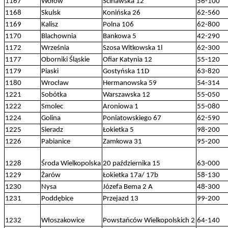
1167
Wołów
Ścinawska 12
56-100
1168
Skulsk
Konińska 26
62-560
1169
Kalisz
Polna 106
62-800
1170
Blachownia
Bankowa 5
42-290
1172
Września
Szosa Witkowska 1l
62-300
1177
Oborniki Śląskie
Ofiar Katynia 12
55-120
1179
Piaski
Gostyńska 11D
63-820
1180
Wrocław
Hermanowska 59
54-314
1221
Sobótka
Warszawska 12
55-050
1222
Smolec
Aroniowa 1
55-080
1224
Golina
Poniatowskiego 67
62-590
1225
Sieradz
Łokietka 5
98-200
1226
Pabianice
Zamkowa 31
95-200
1228
Środa Wielkopolska
20 października 15
63-000
1229
Żarów
Łokietka 17a/ 17b
58-130
1230
Nysa
Józefa Bema 2 A
48-300
1231
Poddębice
Przejazd 13
99-200
1232
Włoszakowice
Powstańców Wielkopolskich 2
64-140