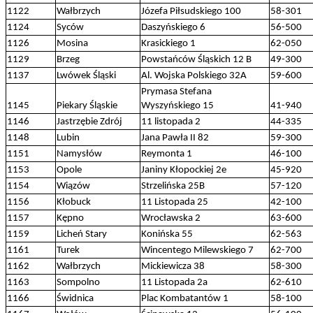
1122
Wałbrzych
Józefa Piłsudskiego 100
58-301
1124
Syców
Daszyńskiego 6
56-500
1126
Mosina
Krasickiego 1
62-050
1129
Brzeg
Powstańców Śląskich 12 B
49-300
1137
Lwówek Śląski
Al. Wojska Polskiego 32A
59-600
Prymasa Stefana
1145
Piekary Śląskie
Wyszyńskiego 15
41-940
1146
Jastrzębie Zdrój
11 listopada 2
44-335
1148
Lubin
Jana Pawła II 82
59-300
1151
Namysłów
Reymonta 1
46-100
1153
Opole
Janiny Kłopockiej 2e
45-920
1154
Wiązów
Strzelińska 25B
57-120
1156
Kłobuck
11 Listopada 25
42-100
1157
Kępno
Wrocławska 2
63-600
1159
Licheń Stary
Konińska 55
62-563
1161
Turek
Wincentego Milewskiego 7
62-700
1162
Wałbrzych
Mickiewicza 38
58-300
1163
Sompolno
11 Listopada 2a
62-610
1166
Świdnica
Plac Kombatantów 1
58-100