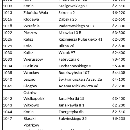
1003
Konin
Szeligowskiego 1
62-510
1013
Zduńska Wola
Szkolna 2
98-220
1016
Kłodawa
Dąbska 25
62-650
1018
Września
Paderewskiego 50 B
62-300
1022
Pleszew
Mieszka I 3 B
63-300
1026
Kalisz
Kazimierza Pułaskiego 41
62-800
1029
Koło
Blizna 26
62-600
1030
Kalisz
Widok 97
62-800
1033
Wieruszów
Fabryczna 6
98-400
1034
Oleśnica
Kochanowskiego 3
56-400
1038
Wrocław
Budziszyńska 107
54-438
1040
Leszno
Św.Franciszka z Asyżu 2a
64-100
1041
Głogów
Adama Mickiewicza 46
67-200
Ostrów
1042
Wielkopolski
Jana Mertki 15
63-400
1043
Witkowo
Jana Pawła II 1
62-230
1044
Konin
Energetyka 6b
62-510
1047
Błaszki
Sulwińskiego 35
98-235
Piotrków