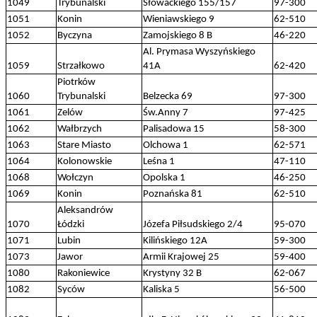
1049
Trybunalski
Słowackiego 155/157
97-300
1051
Konin
Wieniawskiego 9
62-510
1052
Byczyna
Zamojskiego 8 B
46-220
Al. Prymasa Wyszyńskiego
1059
Strzałkowo
41A
62-420
Piotrków
1060
Trybunalski
Belzecka 69
97-300
1061
Zelów
Św.Anny 7
97-425
1062
Wałbrzych
Palisadowa 15
58-300
1063
Stare Miasto
Olchowa 1
62-571
1064
Kolonowskie
Leśna 1
47-110
1068
Wołczyn
Opolska 1
46-250
1069
Konin
Poznańska 81
62-510
Aleksandrów
1070
Łódzki
Józefa Piłsudskiego 2/4
95-070
1071
Lubin
Kilińskiego 12A
59-300
1073
Jawor
Armii Krajowej 25
59-400
1080
Rakoniewice
Krystyny 32 B
62-067
1082
Syców
Kaliska 5
56-500