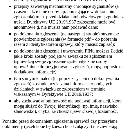
przepisy zawierają mechanizmy chroniące sygnalistów (a
czasem także inne osoby np. pomagające w dokonaniu
zgłoszenia) m.in. przed działaniami odwetowymi; zgodnie z
treścią Dyrektywy UE 2019/1937 zgłoszenie może być
anonimowe tj. nie musisz nam podawać dane;
po dokonaniu zgłoszenia (na następnej stronie) otrzymasz
potwierdzenie zgłoszenia (w formacie pdf – do pobrania
razem z identyfikatorem sprawy, który musisz zapisać);
po dokonaniu zgłoszenia i utworzeniu PINu możesz śledzić
jakie kroki zostały podjęte w związku ze zgłoszeniem
(sprawdzaj swoje zgłoszenie systematycznie osoby
upoważnione do przyjmowania zgłoszeń, mogą poprosić o
dodatkowe informacje);
tym samym kanałem (tj. poprzez system do dokonywania
zgłoszeń) zostanie przekazana informacja o podjętych
działaniach w związku ze zgłoszeniem w terminie
wskazanym w Dyrektywie UE 2019/1937;
aby zachować anonimowość nie podawaj informacji, które
mogą służyć do Twojej identyfikacji (np. imię, nazwisko,
stanowisko), chyba, że chcesz ujawnić swoją tożsamość.
Ponadto przed dokonaniem zgłoszenia sprawdź czy przesyłane
dokumenty (jeżeli takie będziesz chciał załączyć) nie zawierają