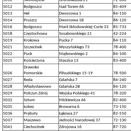
5010
Świnoujście
Grunwaldzka 21
72-600
5012
Bydgoszcz
Nad Torem 66
85-409
5013
Hel
Dworcowa 1
84-150
5014
Pruszcz
Dworcowa 1B
86-120
5016
Bydgoszcz
Marii Skłodowskiej-Curie 33
85-733
5018
Częstochowa
Sosabowskiego 21
42-224
5019
Krokowa
Pucka 7
84-110
5021
Szczecinek
Wyszyńskiego 73
78-400
5022
Puck
Majkowskiego 2
84-100
5025
Kościerzyna
Staszica 13
83-400
Drawsko
5026
Pomorskie
Piłsudskiego 15-19
78-500
5027
Reda
Gdańska 7
84-240
5028
Władysławowo
Gdańska 2B
84-120
5029
Połczyn Zdrój
Wojska Polskiego 41
78-320
5032
Sztum
Mickiewicza 46
82-400
5035
Łobez
Browarna 6
73-150
5036
Prabuty
Łąkowa 27
82-550
5037
Maszewo
Jedności Narodowej 37
72-130
5041
Ciechocinek
Zdrojowa 16
87-720