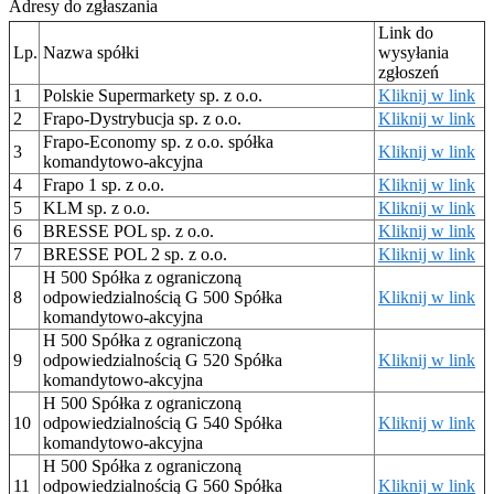
Adresy do zgłaszania
Link do
Lp.
Nazwa spółki
wysyłania
zgłoszeń
1
Polskie Supermarkety sp. z o.o.
Kliknij w link
2
Frapo-Dystrybucja sp. z o.o.
Kliknij w link
Frapo-Economy sp. z o.o. spółka
3
Kliknij w link
komandytowo-akcyjna
4
Frapo 1 sp. z o.o.
Kliknij w link
5
KLM sp. z o.o.
Kliknij w link
6
BRESSE POL sp. z o.o.
Kliknij w link
7
BRESSE POL 2 sp. z o.o.
Kliknij w link
H 500 Spółka z ograniczoną
8
odpowiedzialnością G 500 Spółka
Kliknij w link
komandytowo-akcyjna
H 500 Spółka z ograniczoną
9
odpowiedzialnością G 520 Spółka
Kliknij w link
komandytowo-akcyjna
H 500 Spółka z ograniczoną
10
odpowiedzialnością G 540 Spółka
Kliknij w link
komandytowo-akcyjna
H 500 Spółka z ograniczoną
11
odpowiedzialnością G 560 Spółka
Kliknij w link