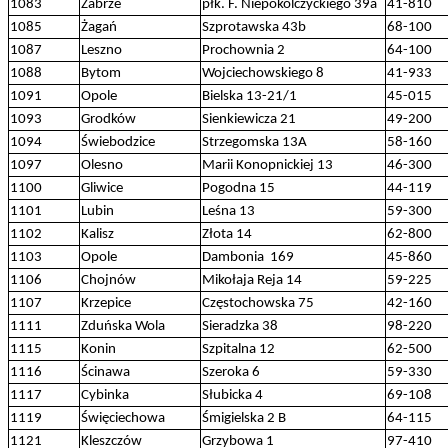
1083
Zabrze
płk. F. Niepokólczyckiego 39a
41-810
1085
Żagań
Szprotawska 43b
68-100
1087
Leszno
Prochownia 2
64-100
1088
Bytom
Wojciechowskiego 8
41-933
1091
Opole
Bielska 13-21/1
45-015
1093
Grodków
Sienkiewicza 21
49-200
1094
Świebodzice
Strzegomska 13A
58-160
1097
Olesno
Marii Konopnickiej 13
46-300
1100
Gliwice
Pogodna 15
44-119
1101
Lubin
Leśna 13
59-300
1102
Kalisz
Złota 14
62-800
1103
Opole
Dambonia 169
45-860
1106
Chojnów
Mikołaja Reja 14
59-225
1107
Krzepice
Częstochowska 75
42-160
1111
Zduńska Wola
Sieradzka 38
98-220
1115
Konin
Szpitalna 12
62-500
1116
Ścinawa
Szeroka 6
59-330
1117
Cybinka
Słubicka 4
69-108
1119
Święciechowa
Śmigielska 2 B
64-115
1121
Kleszczów
Grzybowa 1
97-410