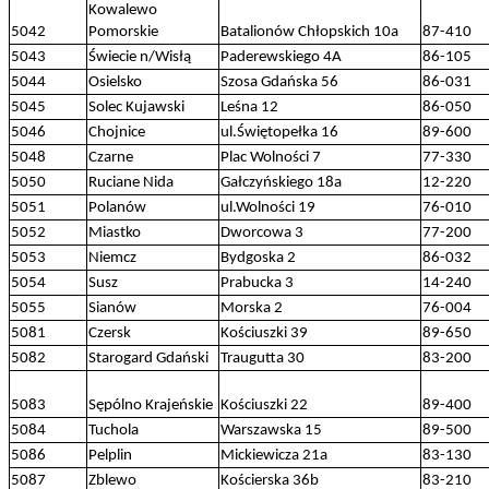
Kowalewo
5042
Pomorskie
Batalionów Chłopskich 10a
87-410
5043
Świecie n/Wisłą
Paderewskiego 4A
86-105
5044
Osielsko
Szosa Gdańska 56
86-031
5045
Solec Kujawski
Leśna 12
86-050
5046
Chojnice
ul.Świętopełka 16
89-600
5048
Czarne
Plac Wolności 7
77-330
5050
Ruciane Nida
Gałczyńskiego 18a
12-220
5051
Polanów
ul.Wolności 19
76-010
5052
Miastko
Dworcowa 3
77-200
5053
Niemcz
Bydgoska 2
86-032
5054
Susz
Prabucka 3
14-240
5055
Sianów
Morska 2
76-004
5081
Czersk
Kościuszki 39
89-650
5082
Starogard Gdański
Traugutta 30
83-200
5083
Sępólno Krajeńskie
Kościuszki 22
89-400
5084
Tuchola
Warszawska 15
89-500
5086
Pelplin
Mickiewicza 21a
83-130
5087
Zblewo
Kościerska 36b
83-210