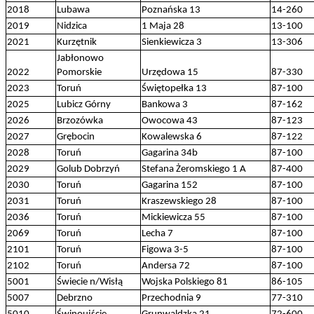
2018
Lubawa
Poznańska 13
14-260
2019
Nidzica
1 Maja 28
13-100
2021
Kurzętnik
Sienkiewicza 3
13-306
Jabłonowo
2022
Pomorskie
Urzędowa 15
87-330
2023
Toruń
Świętopełka 13
87-100
2025
Lubicz Górny
Bankowa 3
87-162
2026
Brzozówka
Owocowa 43
87-123
2027
Grębocin
Kowalewska 6
87-122
2028
Toruń
Gagarina 34b
87-100
2029
Golub Dobrzyń
Stefana Żeromskiego 1 A
87-400
2030
Toruń
Gagarina 152
87-100
2031
Toruń
Kraszewskiego 28
87-100
2036
Toruń
Mickiewicza 55
87-100
2069
Toruń
Lecha 7
87-100
2101
Toruń
Figowa 3-5
87-100
2102
Toruń
Andersa 72
87-100
5001
Świecie n/Wisłą
Wojska Polskiego 81
86-105
5007
Debrzno
Przechodnia 9
77-310