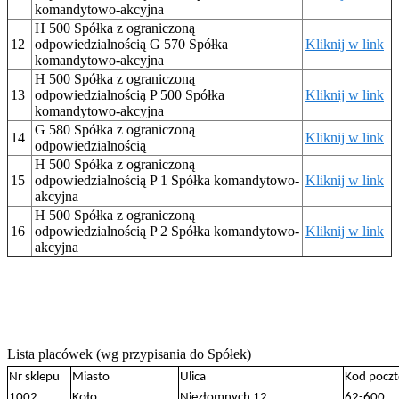
komandytowo-akcyjna
H 500 Spółka z ograniczoną
12
odpowiedzialnością G 570 Spółka
Kliknij w link
komandytowo-akcyjna
H 500 Spółka z ograniczoną
13
odpowiedzialnością P 500 Spółka
Kliknij w link
komandytowo-akcyjna
G 580 Spółka z ograniczoną
14
Kliknij w link
odpowiedzialnością
H 500 Spółka z ograniczoną
15
odpowiedzialnością P 1 Spółka komandytowo-
Kliknij w link
akcyjna
H 500 Spółka z ograniczoną
16
odpowiedzialnością P 2 Spółka komandytowo-
Kliknij w link
akcyjna
Lista placówek (wg przypisania do Spółek)
Nr sklepu
Miasto
Ulica
Kod pocz
1002
Koło
Niezłomnych 12
62-600