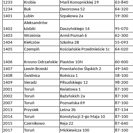
1233
Krobia
Marii Konopnickiej 29
63-840
1234
Buk
Dworcowa 52
64-320
1401
Lubin
Szpakowa 2a
59-300
Aleksandrów
1402
Łódzki
Daszyńskiego 14
95-070
1403
Września
Armii Poznań 6
62-300
1404
Kiełczów
Szkolna 2B
55-093
1405
Czempiń
Kościańskie Przedmieście 1c
64-020
1406
Krosno Odrzańskie
Piastów 10N
60-600
1407
Lewin Brzeski
Powstańców Śląskich 2
49-340
1408
Świdnica
Rolnicza 1
58-100
1409
Sieradz
Piłsudskiego 12
98-200
2001
Toruń
Kwiatowa 1
87-100
2002
Toruń
Bażyńskich 2a
87-100
2007
Toruń
Poznańska 69
87-100
2013
Przysiek
Leśna 3b
87-134
2014
Toruń
Konstytucji 3-go Maja 10
87-100
2015
Czernikowo
Reja 22
87-640
2017
Toruń
Mickiewicza 100
87-100