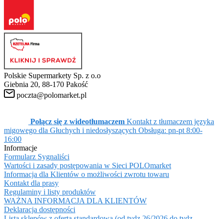
Polskie Supermarkety Sp. z o.o
Giebnia 20, 88-170 Pakość
poczta@polomarket.pl
Połącz się z wideotłumaczem
Kontakt z tłumaczem języka
migowego dla Głuchych i niedosłyszących
Obsługa: pn-pt 8:00-
16:00
Informacje
Formularz Sygnaliści
Wartości i zasady postępowania w Sieci POLOmarket
Informacja dla Klientów o możliwości zwrotu towaru
Kontakt dla prasy
Regulaminy i listy produktów
WAŻNA INFORMACJA DLA KLIENTÓW
Deklaracja dostępności
Lista sklepów z ofertą standardową (od tydz 26/2026 do tydz