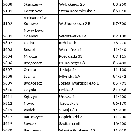
5088
Skarszewy
Wybickiego 25
83-250
5101
Koronowo
Szosa Kotomierska 7
86-010
Aleksandrów
5102
Kujawski
W. Sikorskiego 2 B
87-700
Nowy Dwór
5601
Gdański
Warszawska 1A
82-100
5602
Ustka
Krótka 1b
76-270
5603
Reszel
Warmińska 1
11-440
5604
Mrocza
Kościuszki 33
89-115
5606
Bydgoszcz
M. Kolbego 38
85-433
5607
Orneta
1 Maja 34
11-130
5608
Luzino
Młyńska 5A
84-242
5609
Bydgoszcz
Józefa Twardzickiego 1
85-791
5610
Gdynia
Helska 8
81-056
5611
Kętrzyn
Urocza 4
11-400
5612
Nowe
Tczewska 8
86-170
5613
Pasłęk
3 Maja 60
14-400
5617
Bartoszyce
Popiełuszki 2
11-200
5619
Suwałki
Szpitalna 68
16-400
5620
Barczewo
Wojska Polskiego 10
11-010