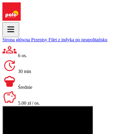
Strona główna
Przepisy
Filet z indyka po neapolitańsku
6 os.
30 min
Średnie
5.00 zł / os.