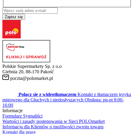
Zapisz się
Polskie Supermarkety Sp. z o.o
Giebnia 20, 88-170 Pakość
poczta@polomarket.pl
Połącz się z wideotłumaczem
Kontakt z tłumaczem języka
migowego dla Głuchych i niedosłyszących
Obsługa: pn-pt 8:00-
16:00
Informacje
Formularz Sygnaliści
Wartości i zasady postępowania w Sieci POLOmarket
Informacja dla Klientów o możliwości zwrotu towaru
Kontakt dla prasy