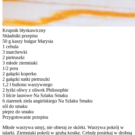
Krupnik błyskawiczny
Składniki przepisu
50 g kaszy bulgur Marysia
1 cebula
3 marchewki
2 pietruszki
3 młode ziemniaki
1/2 pora
2 gałązki koperku
2 gałązki natki pietruszki
1,2 l bulionu warzywnego
2 łyżki oliwy z oliwek Philosophie
3 liście laurowe Na Szlaku Smaku
6 ziarenek ziela angielskiego Na Szlaku Smaku
sól do smaku
pieprz do smaku
Przygotowanie przepisu
Młode warzywa umyj, nie obieraj ze skórki. Warzywa pokrój w
talarki. Ziemniaki pokrój w grubą kostkę. Cebulę posiekaj w drobną