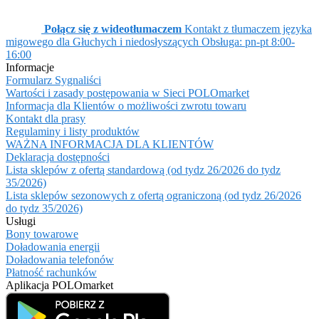
Połącz się z wideotłumaczem
Kontakt z tłumaczem języka
migowego dla Głuchych i niedosłyszących
Obsługa: pn-pt 8:00-
16:00
Informacje
Formularz Sygnaliści
Wartości i zasady postępowania w Sieci POLOmarket
Informacja dla Klientów o możliwości zwrotu towaru
Kontakt dla prasy
Regulaminy i listy produktów
WAŻNA INFORMACJA DLA KLIENTÓW
Deklaracja dostępności
Lista sklepów z ofertą standardową (od tydz 26/2026 do tydz
35/2026)
Lista sklepów sezonowych z ofertą ograniczoną (od tydz 26/2026
do tydz 35/2026)
Usługi
Bony towarowe
Doładowania energii
Doładowania telefonów
Płatność rachunków
Aplikacja POLOmarket