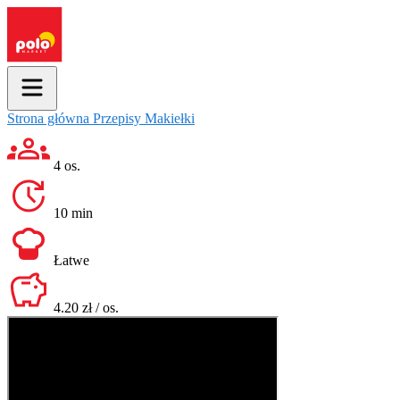
Strona główna
Przepisy
Makiełki
4 os.
10 min
Łatwe
4.20 zł / os.