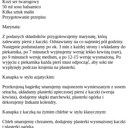
Kozi ser twarogowy
50 ml sosu balsamico
Kilka sztuk malin
Przygotowanie przepisu
Marynata:
Z podanych składników przygotowujemy marynatę, którą
zalewamy piersi z kaczki. Odstawiamy na co najmniej pół godziny.
Następnie podsmażamy po ok. 3 min z każdej strony i wkładamy do
piekarnika, po 7 minutach wyjmujemy wersję lekko krwistą (rare),
po 9 minutach wersję medium, a po 12-15 wersję wysmażoną. Po
wyjęciu z piekarnika każda pierś musi odpocząć, aby soki nie
wypłynęły podczas krojenia na plasterki.
Kanapka w stylu azjatyckim:
Przekrojoną bagietkę smarujemy majonezem wymieszanym z sosem
sriracha, układamy plasterki upieczonej piersi z kaczki (wersja
krwista), dodajemy słupki marchewki, plasterki ogórka i
dekorujemy listkami kolendry.
Kanapka z kaczką na żytnim chlebie w stylu klasycznym:
Chleb smarujemy chrzanem, dodajemy plasterki wysmażonej kaczki
i plasterki ogórka.