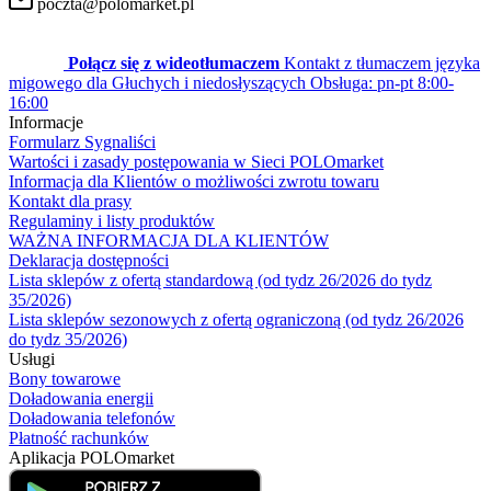
poczta@polomarket.pl
Połącz się z wideotłumaczem
Kontakt z tłumaczem języka
migowego dla Głuchych i niedosłyszących
Obsługa: pn-pt 8:00-
16:00
Informacje
Formularz Sygnaliści
Wartości i zasady postępowania w Sieci POLOmarket
Informacja dla Klientów o możliwości zwrotu towaru
Kontakt dla prasy
Regulaminy i listy produktów
WAŻNA INFORMACJA DLA KLIENTÓW
Deklaracja dostępności
Lista sklepów z ofertą standardową (od tydz 26/2026 do tydz
35/2026)
Lista sklepów sezonowych z ofertą ograniczoną (od tydz 26/2026
do tydz 35/2026)
Usługi
Bony towarowe
Doładowania energii
Doładowania telefonów
Płatność rachunków
Aplikacja POLOmarket