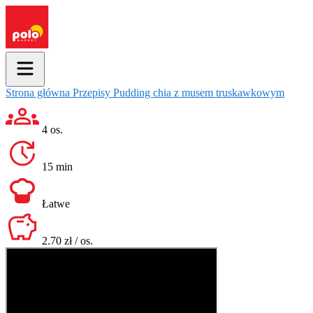
Strona główna
Przepisy
Pudding chia z musem truskawkowym
4 os.
15 min
Łatwe
2.70 zł / os.