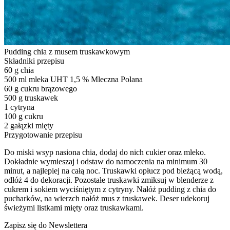
Pudding chia z musem truskawkowym
Składniki przepisu
60 g chia
500 ml mleka UHT 1,5 % Mleczna Polana
60 g cukru brązowego
500 g truskawek
1 cytryna
100 g cukru
2 gałązki mięty
Przygotowanie przepisu
Do miski wsyp nasiona chia, dodaj do nich cukier oraz mleko.
Dokładnie wymieszaj i odstaw do namoczenia na minimum 30
minut, a najlepiej na całą noc. Truskawki opłucz pod bieżącą wodą,
odłóż 4 do dekoracji. Pozostałe truskawki zmiksuj w blenderze z
cukrem i sokiem wyciśniętym z cytryny. Nałóż pudding z chia do
pucharków, na wierzch nałóż mus z truskawek. Deser udekoruj
świeżymi listkami mięty oraz truskawkami.
Zapisz się do Newslettera