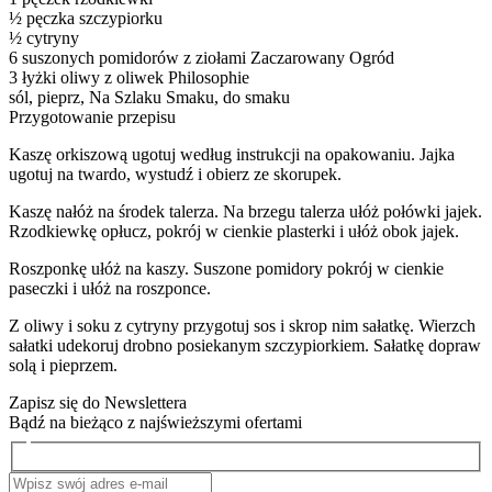
½ pęczka szczypiorku
½ cytryny
6 suszonych pomidorów z ziołami Zaczarowany Ogród
3 łyżki oliwy z oliwek Philosophie
sól, pieprz, Na Szlaku Smaku, do smaku
Przygotowanie przepisu
Kaszę orkiszową ugotuj według instrukcji na opakowaniu. Jajka
ugotuj na twardo, wystudź i obierz ze skorupek.
Kaszę nałóż na środek talerza. Na brzegu talerza ułóż połówki jajek.
Rzodkiewkę opłucz, pokrój w cienkie plasterki i ułóż obok jajek.
Roszponkę ułóż na kaszy. Suszone pomidory pokrój w cienkie
paseczki i ułóż na roszponce.
Z oliwy i soku z cytryny przygotuj sos i skrop nim sałatkę. Wierzch
sałatki udekoruj drobno posiekanym szczypiorkiem. Sałatkę dopraw
solą i pieprzem.
Zapisz się do Newslettera
Bądź na bieżąco z najświeższymi ofertami