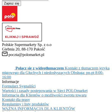
Zapisz się
Polskie Supermarkety Sp. z o.o
Giebnia 20, 88-170 Pakość
poczta@polomarket.pl
Połącz się z wideotłumaczem
Kontakt z tłumaczem języka
migowego dla Głuchych i niedosłyszących
Obsługa: pn-pt 8:00-
16:00
Informacje
Formularz Sygnaliści
Wartości i zasady postępowania w Sieci POLOmarket
Informacja dla Klientów o możliwości zwrotu towaru
Kontakt dla prasy
Regulaminy i listy produktów
WAŻNA INFORMACJA DLA KLIENTÓW