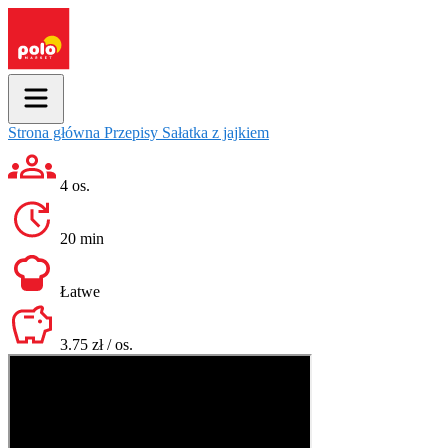
Strona główna
Przepisy
Sałatka z jajkiem
4 os.
20 min
Łatwe
3.75 zł / os.