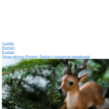
Gazetki
Przepisy
Kontakt
Strona główna
Przepisy
Śledzie z suszonymi pomidorami