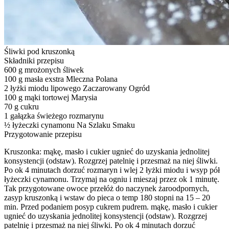
Śliwki pod kruszonką
Składniki przepisu
600 g mrożonych śliwek
100 g masła exstra Mleczna Polana
2 łyżki miodu lipowego Zaczarowany Ogród
100 g mąki tortowej Marysia
70 g cukru
1 gałązka świeżego rozmarynu
½ łyżeczki cynamonu Na Szlaku Smaku
Przygotowanie przepisu
Kruszonka: mąkę, masło i cukier ugnieć do uzyskania jednolitej
konsystencji (odstaw). Rozgrzej patelnię i przesmaż na niej śliwki.
Po ok 4 minutach dorzuć rozmaryn i wlej 2 łyżki miodu i wsyp pół
łyżeczki cynamonu. Trzymaj na ogniu i mieszaj przez ok 1 minutę.
Tak przygotowane owoce przełóż do naczynek żaroodpornych,
zasyp kruszonką i wstaw do pieca o temp 180 stopni na 15 – 20
min. Przed podaniem posyp cukrem pudrem. mąkę, masło i cukier
ugnieć do uzyskania jednolitej konsystencji (odstaw). Rozgrzej
patelnię i przesmaż na niej śliwki. Po ok 4 minutach dorzuć