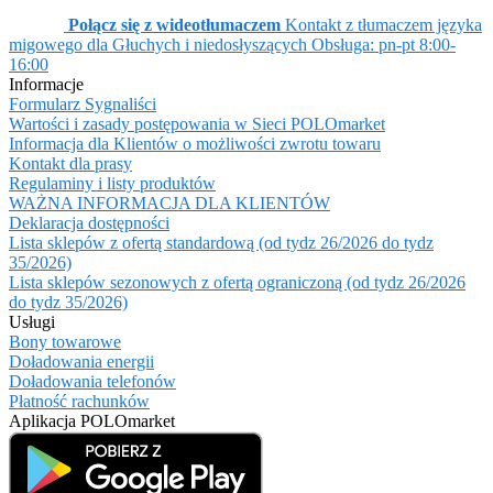
Połącz się z wideotłumaczem
Kontakt z tłumaczem języka
migowego dla Głuchych i niedosłyszących
Obsługa: pn-pt 8:00-
16:00
Informacje
Formularz Sygnaliści
Wartości i zasady postępowania w Sieci POLOmarket
Informacja dla Klientów o możliwości zwrotu towaru
Kontakt dla prasy
Regulaminy i listy produktów
WAŻNA INFORMACJA DLA KLIENTÓW
Deklaracja dostępności
Lista sklepów z ofertą standardową (od tydz 26/2026 do tydz
35/2026)
Lista sklepów sezonowych z ofertą ograniczoną (od tydz 26/2026
do tydz 35/2026)
Usługi
Bony towarowe
Doładowania energii
Doładowania telefonów
Płatność rachunków
Aplikacja POLOmarket