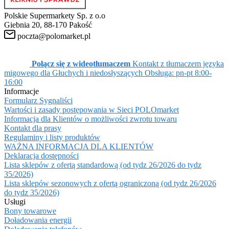
Polskie Supermarkety Sp. z o.o
Giebnia 20, 88-170 Pakość
poczta@polomarket.pl
Połącz się z wideotłumaczem
Kontakt z tłumaczem języka
migowego dla Głuchych i niedosłyszących
Obsługa: pn-pt 8:00-
16:00
Informacje
Formularz Sygnaliści
Wartości i zasady postępowania w Sieci POLOmarket
Informacja dla Klientów o możliwości zwrotu towaru
Kontakt dla prasy
Regulaminy i listy produktów
WAŻNA INFORMACJA DLA KLIENTÓW
Deklaracja dostępności
Lista sklepów z ofertą standardową (od tydz 26/2026 do tydz
35/2026)
Lista sklepów sezonowych z ofertą ograniczoną (od tydz 26/2026
do tydz 35/2026)
Usługi
Bony towarowe
Doładowania energii