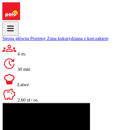
Strona główna
Przepisy
Zupa kukurydziana z kurczakiem
4 os.
30 min
Łatwe
2.60 zł / os.