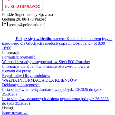
Polskie Supermarkety Sp. z o.o
Giebnia 20, 88-170 Pakość
poczta@polomarket.pl
Połącz się z wideotłumaczem
Kontakt z tłumaczem języka
migowego dla Głuchych i niedosłyszących
Obsługa: pn-pt 8:00-
16:00
Informacje
Formularz Sygnaliści
Wartości i zasady postępowania w Sieci POLOmarket
Informacja dla Klientów o możliwości zwrotu towaru
Kontakt dla prasy
Regulaminy i listy produktów
WAŻNA INFORMACJA DLA KLIENTÓW
Deklaracja dostępności
Lista sklepów z ofertą standardową (od tydz 26/2026 do tydz
35/2026)
Lista sklepów sezonowych z ofertą ograniczoną (od tydz 26/2026
do tydz 35/2026)
Usługi
Bony towarowe