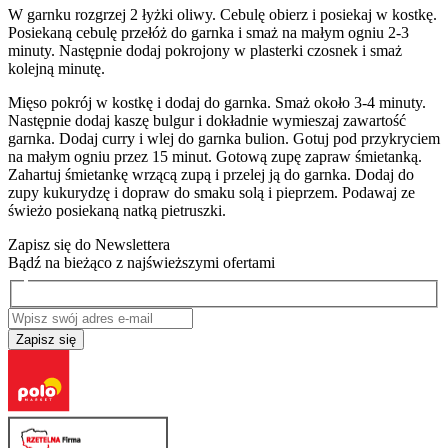
W garnku rozgrzej 2 łyżki oliwy. Cebulę obierz i posiekaj w kostkę.
Posiekaną cebulę przełóż do garnka i smaż na małym ogniu 2-3
minuty. Następnie dodaj pokrojony w plasterki czosnek i smaż
kolejną minutę.
Mięso pokrój w kostkę i dodaj do garnka. Smaż około 3-4 minuty.
Następnie dodaj kaszę bulgur i dokładnie wymieszaj zawartość
garnka. Dodaj curry i wlej do garnka bulion. Gotuj pod przykryciem
na małym ogniu przez 15 minut. Gotową zupę zapraw śmietanką.
Zahartuj śmietankę wrzącą zupą i przelej ją do garnka. Dodaj do
zupy kukurydzę i dopraw do smaku solą i pieprzem. Podawaj ze
świeżo posiekaną natką pietruszki.
Zapisz się do Newslettera
Bądź na bieżąco z najświeższymi ofertami
Zapisz się