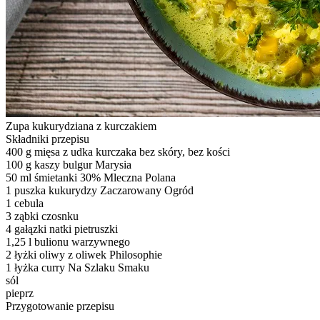
Zupa kukurydziana z kurczakiem
Składniki przepisu
400 g mięsa z udka kurczaka bez skóry, bez kości
100 g kaszy bulgur Marysia
50 ml śmietanki 30% Mleczna Polana
1 puszka kukurydzy Zaczarowany Ogród
1 cebula
3 ząbki czosnku
4 gałązki natki pietruszki
1,25 l bulionu warzywnego
2 łyżki oliwy z oliwek Philosophie
1 łyżka curry Na Szlaku Smaku
sól
pieprz
Przygotowanie przepisu